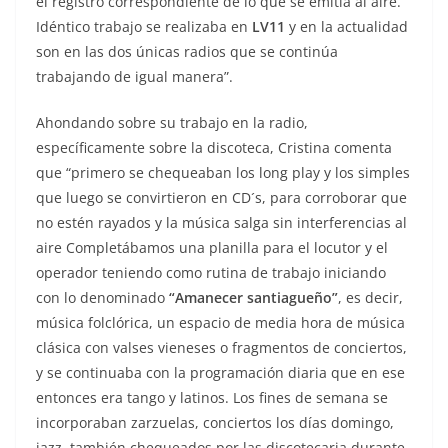
el registro correspondiente de lo que se emitía al aire.
Idéntico trabajo se realizaba en
LV11
y en la actualidad
son en las dos únicas radios que se continúa
trabajando de igual manera”.
Ahondando sobre su trabajo en la radio,
específicamente sobre la discoteca, Cristina comenta
que “primero se chequeaban los long play y los simples
que luego se convirtieron en CD´s, para corroborar que
no estén rayados y la música salga sin interferencias al
aire Completábamos una planilla para el locutor y el
operador teniendo como rutina de trabajo iniciando
con lo denominado
“Amanecer santiagueño”
, es decir,
música folclórica, un espacio de media hora de música
clásica con valses vieneses o fragmentos de conciertos,
y se continuaba con la programación diaria que en ese
entonces era tango y latinos. Los fines de semana se
incorporaban zarzuelas, conciertos los días domingo,
jazz, también chequeados por las discotecaria durante