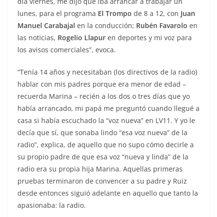
día viernes, me dijo que iba arrancar a trabajar un
lunes, para el programa
El Trompo
de 8 a 12, con
Juan
Manuel Carabajal
en la conducción;
Rubén Favarolo
en
las noticias,
Rogelio Llapur
en deportes y mi voz para
los avisos comerciales”, evoca.
“Tenía 14 años y necesitaban (los directivos de la radio)
hablar con mis padres porque era menor de edad –
recuerda Marina – recién a los dos o tres días que yo
había arrancado, mi papá me preguntó cuando llegué a
casa si había escuchado la “voz nueva” en LV11. Y yo le
decía que sí, que sonaba lindo “esa voz nueva” de la
radio”, explica, de aquello que no supo cómo decirle a
su propio padre de que esa voz “nueva y linda” de la
radio era su propia hija Marina. Aquellas primeras
pruebas terminaron de convencer a su padre y Ruiz
desde entonces siguió adelante en aquello que tanto la
apasionaba: la radio.